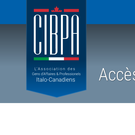
Canadian
Italian
Business
and
Professional
Association
Accè