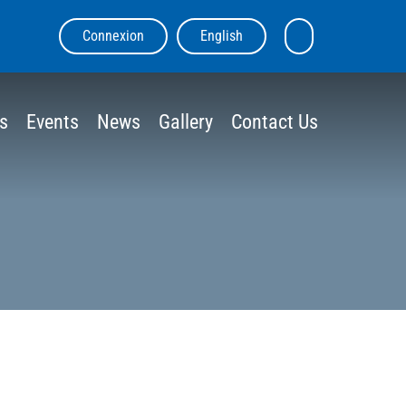
Connexion
English
skip
Rechercher
to
sur
content
le
site
s
Events
News
Gallery
Contact Us